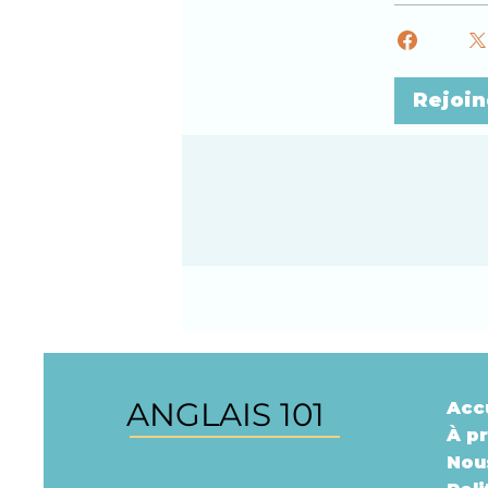
Rejoin
ANGLAIS 101
Acc
À p
Nou