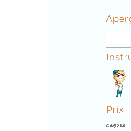
Aper
Instr
Prix
CA$214