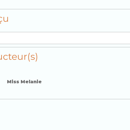
çu
ucteur(s)
Miss Melanie