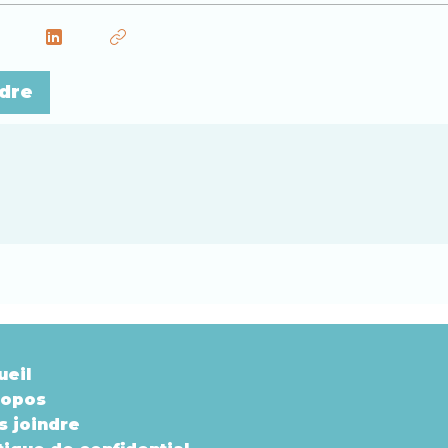
dre
ueil
ropos
s joindre