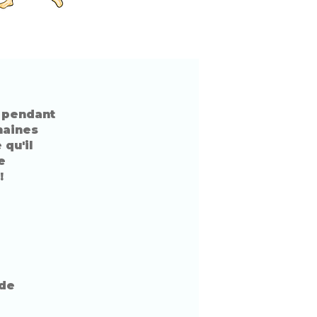
t pendant
maines
 qu'il
e
!
 de