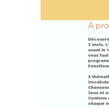
À pr
Découvrez
3 mois. 
avant le 
vous faut
programm
Fonctionn
3 thémati
Vocabulai
Chansons
Jeux et a
Contenu 
chaque m