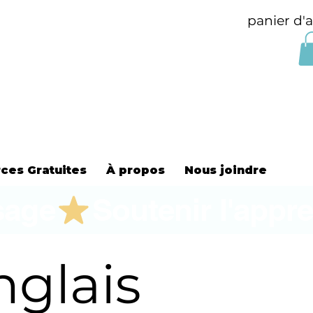
panier d'
ces Gratuites
À propos
Nous joindre
sage
nglais