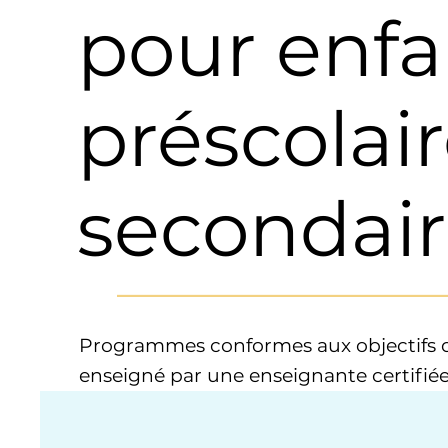
pour enfa
préscolair
secondai
____________________________________
Programmes conformes aux objectifs du 
enseigné par une enseignante certifiée