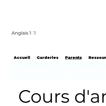
Anglais 1
0
1
Accueil
Garderies
Parents
Ressour
Soutenir l'apprentis
Cours d'a