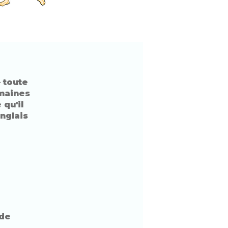
 toute
maines
 qu'il
nglais
 de