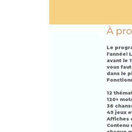
À pr
Le progra
l'année!
avant le 
vous faut
dans le pl
Fonctionn
12 théma
120+ mots
36 chanso
45 jeux e
Affiches 
Contenu 
chaque m