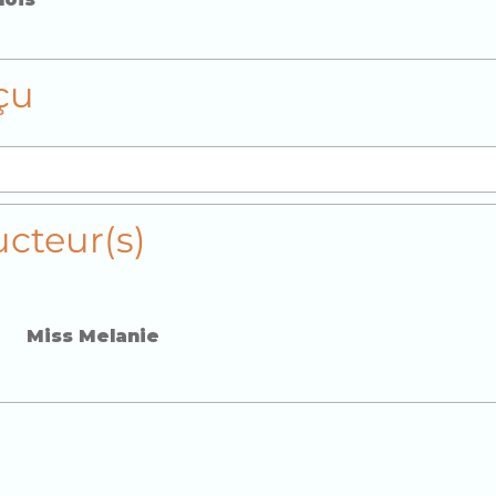
çu
ucteur(s)
Miss Melanie