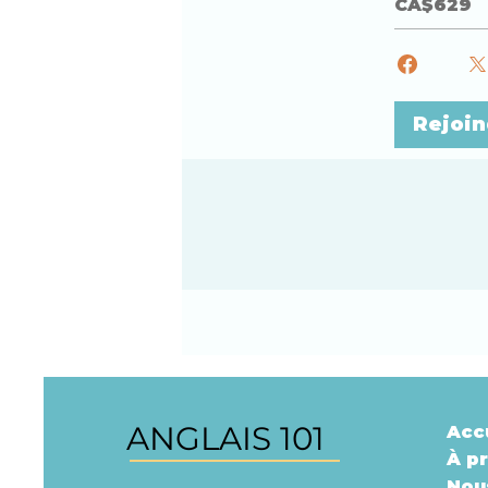
CA$629
Rejoin
ANGLAIS 101
Acc
À p
Nou