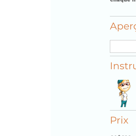
Aper
Instr
Prix