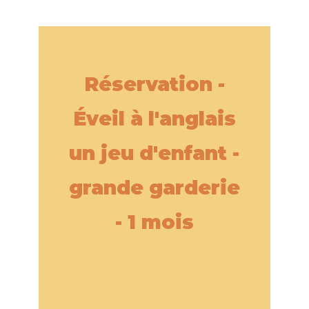
Réservation -
Éveil à l'anglais
un jeu d'enfant -
grande garderie
- 1 mois