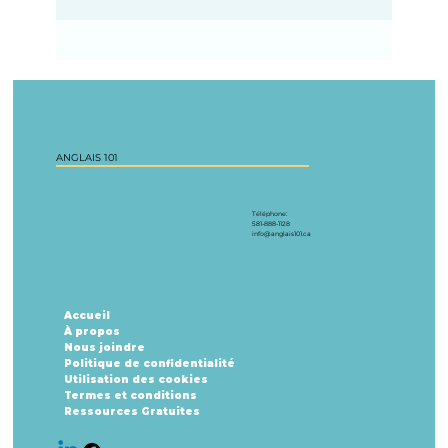
ANGLAIS 101
Téléphone:
581-888-1128
info@anglais101.ca
Accueil
À propos
Nous joindre
Politique de confidentialité
Utilisation des cookies
Termes et conditions
Ressources Gratuites