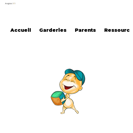
Anglais 1
0
1
Accueil
Garderies
Parents
Ressource